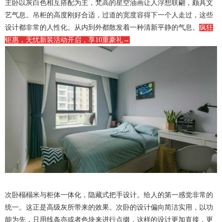
主卧以灰白色相互搭配为主，梵高的星空油画让人浮想联翩，颇具文
艺气息。吊柜的高度刚好合适，过道的宽度容得下一个人走过，这些
设计都非常的人性化。从内到外都散发着一种清新平静的气息。
疯狂
钜惠，无忧新装活动开启，享10重豪礼→
次卧榻榻米与柜体一体化，隐藏式把手设计。给人的第一感觉非常的
统一。这正是高级灰所带来的效果。次卧的设计偏向简洁实用，以功
能为先，只用线条亦或者色块来进行点缀，这样的设计更加直接，更