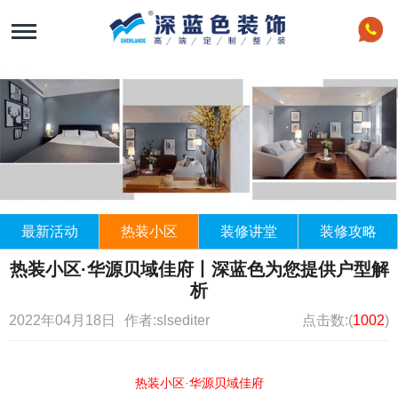
最新活动
热装小区
装修讲堂
装修攻略
热装小区·华源贝域佳府丨深蓝色为您提供户型解
析
2022年04月18日
作者:slsediter
点击数:(
1002
)
热装小区·华源贝域佳府