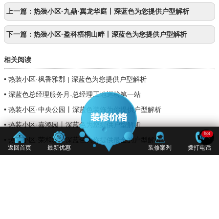
上一篇：
热装小区·九鼎·翼龙华庭丨深蓝色为您提供户型解析
下一篇：
热装小区·盈科梧桐山畔丨深蓝色为您提供户型解析
相关阅读
•
热装小区·枫香雅郡 | 深蓝色为您提供户型解析
•
深蓝色总经理服务月-总经理工地巡检第一站
•
热装小区·中央公园丨深蓝色装饰为你提供户型解析
•
热装小区·嘉鸿园丨深蓝色为您提供户型解析
hot
•
热装小区·荣和城丨深蓝色为你提供最全的户型解析
返回首页
最新优惠
装修案列
拨打电话
咨询热线：0991-3672777（点击拨号）
触屏版
|
电脑版
版权所有：新疆深蓝色装饰工程有限公司版权
ICP备案：新ICP备17000164号