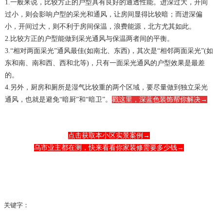
1.一般来说，比较方正的户型具有良好的通透性能。进深过大，开间
过小，则会影响户型的采光和通风，让房间显得比较暗；而进深偏
小，开间过大，则不利于房间保温，浪费能源，北方尤其如此。
2.比较方正的户型能做到采光通风与保温两者间的平衡。
3.“相对两面采光”通风最佳(如南北、东西)，其次是“相邻两面采光”(如
东和南、南和西、西和北等)，只有一面采光通风的户型效果是最差
的。
4.另外，厨房和厕所是湿气比较重的两个区域，要尽量做到独立采光
通风，也就是避免“暗厨”和“暗卫”。
戳这里，深蓝色装饰帮你解决
→
点击获取本小区实景案例→
乌市业主都在测，快来看看你家装修需要多少钱→
关键字：