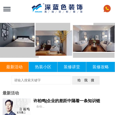
最新活动
热装小区
装修讲堂
装修攻略
给 我 搜
最新活动
许柏鸣|企业的差距中隔着一条知识链
&nb...