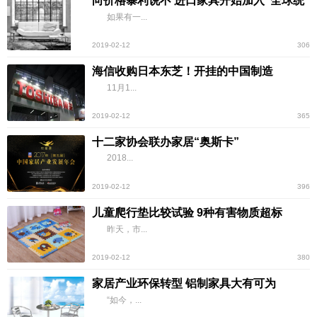
向价格暴利说不 进口家具开始加入“全球统
一价”
如果有一...
2019-02-12
306
海信收购日本东芝！开挂的中国制造
11月1...
2019-02-12
365
十二家协会联办家居“奥斯卡”
2018...
2019-02-12
396
儿童爬行垫比较试验 9种有害物质超标
昨天，市...
2019-02-12
380
家居产业环保转型 铝制家具大有可为
“如今，...