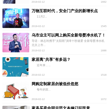
2019-02-12
1662
万物互联时代，安全门产业的新增长点
11月2...
2019-02-12
1545
乌市业主可以网上购买全新母婴净水机了！
导语：林志玲携手“太阳雨”演绎十秒速爱 全新母婴净水机
北京上市...
2019-02-12
1686
家居离“共享”有多远？
近年来，...
2019-02-12
1518
网购定制家居勿被低价忽悠
每年的双...
2019-02-12
1072
家具买卖合同示范文本修订征民意