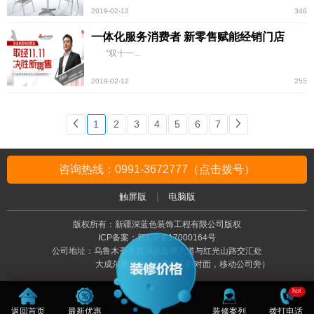
2019-02-12
346
一体化服务消费者 新零售赋能经销门店
“双十一...
2019-02-12
255
1
2
3
4
5
6
7
咨询热线：0991-3672777（点击拨号）
触屏版
|
电脑版
版权所有：新疆深蓝色装饰工程有限公司版权
ICP备案：新ICP备17000164号
公司地址：乌鲁木齐水磨沟区会展大道与红光山路交汇处
大成尔雅19F（会展中心斜对面，移动公司旁）
hot
返回首页
最新优惠
装修案列
拨打电话