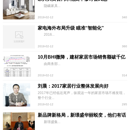
隐瞒家具...
2019-02-12
340
家电海外布局升级 瞄准“智能化”
2016...
2019-02-12
360
10月BHI微降，建材家居市场销售额破千亿
由商务部...
2019-02-12
314
刘晨：2017家居行业整体发展向好
2017年已经临近尾声，纵观这一年的家居市场不难发现，
整个行业...
2019-02-12
295
新品牌新格局，新璟盛华丽蜕变，他们有话
要说
新璟盛集...